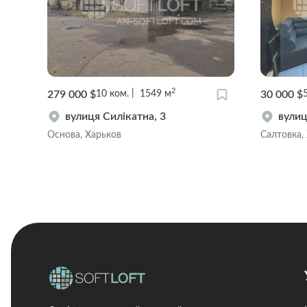
2
279 000 $
30 000 $
10
ком.
1549
м
вулиця Силікатна, 3
вулиц
Основа, Харьков
Салтовка,