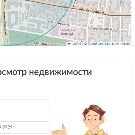
Leaflet
|
©
OpenStreetMap
contributors
осмотр недвижимости
*