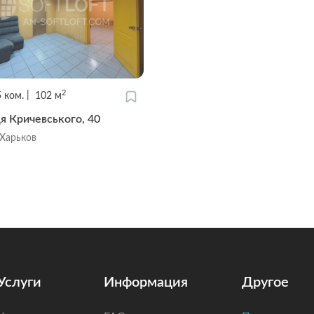
2
5
ком.
102
м
я Кричевського, 40
 Харьков
Услуги
Информация
Другое