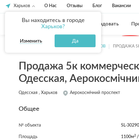
Харьков
О Нас
Отзывы
Блог
Вакансии
Вы находитесь в городе
Купить
Арендовать
Пр
Харьков?
Изменить
Да
ГЛАВНАЯ
ПРОДАЖА КВАРТИР ХАРЬКОВ
ПРОДАЖА 5
Продажа 5к коммерческ
Одесская, Аерокосмічни
Одесская , Харьков
Аерокосмічний проспект
Общее
№ объекта
SL-3029
2
Площадь
1100м
/