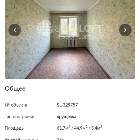
Общее
№ объекта
SL-329757
Тип постройки
хрущевка
2
2
2
Площадь
61.7м
/ 44.9м
/ 5.4м
Этаж/Этажность
1/5