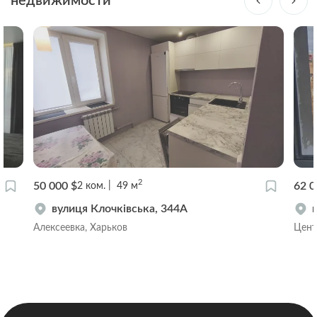
недвижимости
2
50 000 $
62 0
2
ком.
49
м
вулиця Клочківська, 344А
Алексеевка, Харьков
Цент