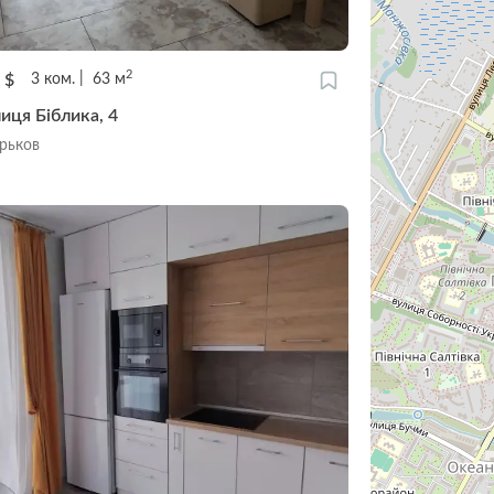
2
0
$
3
ком.
63
м
иця Біблика, 4
арьков