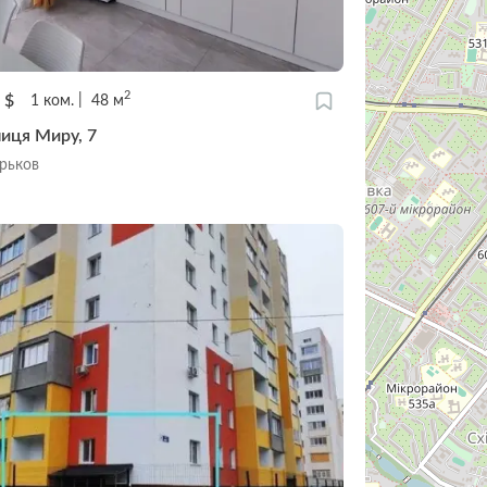
2
0
$
1
ком.
48
м
лиця Миру, 7
арьков