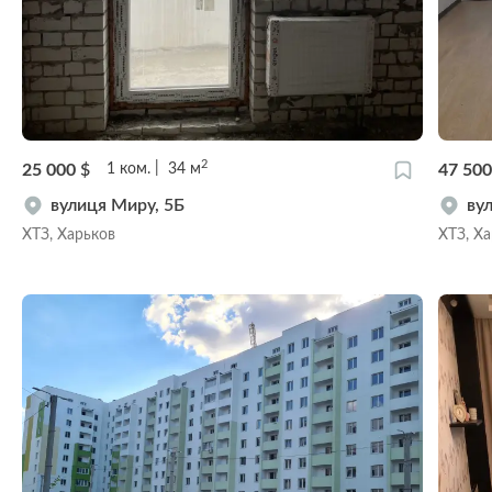
2
25 000
$
47 50
1
ком.
34
м
вулиця Миру, 5Б
ву
ХТЗ, Харьков
ХТЗ, Х