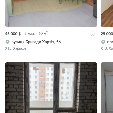
2
45 000
$
25 00
2
ком.
60
м
вулиця Бригади Хартія, 56
пр
ХТЗ, Харьков
ХТЗ, Х