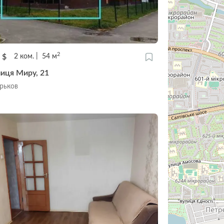
2
0
$
2
ком.
54
м
лиця Миру, 21
арьков