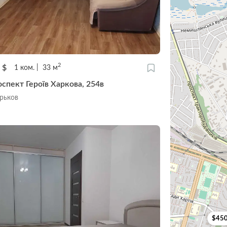
2
0
$
1
ком.
33
м
оспект Героїв Харкова, 254в
арьков
$45