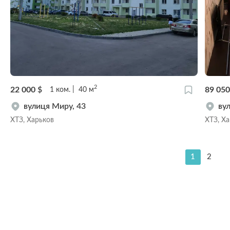
2
22 000
$
89 05
1
ком.
40
м
вулиця Миру, 43
ву
ХТЗ, Харьков
ХТЗ, Х
1
2