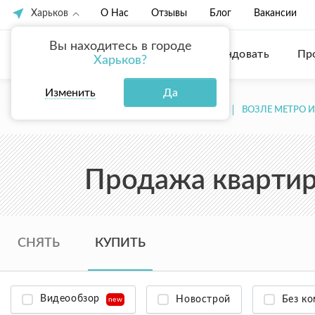
Харьков
О Нас
Отзывы
Блог
Вакансии
Вы находитесь в городе
Купить
Арендовать
Пр
Харьков?
Изменить
Да
ГЛАВНАЯ
ПРОДАЖА КВАРТИР В ХАРЬКОВЕ
ВОЗЛЕ МЕТРО 
Продажа квартир 
СНЯТЬ
КУПИТЬ
Видеообзор
Новострой
Без к
new