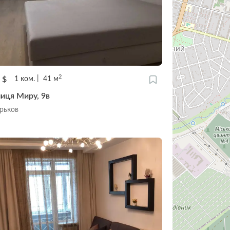
2
0
$
1
ком.
41
м
лиця Миру, 9в
арьков