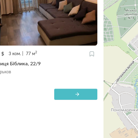
2
0
$
3
ком.
77
м
лиця Біблика, 22/9
арьков