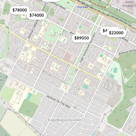
$78000
$74000
$45000
$22000
$89050