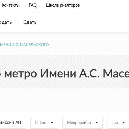
Контакты
FAQ
Школа риелторов
одать
Сдать
ИМЕНИ А.С. МАСЕЛЬСКОГО
метро Имени А.С. Масе
омиссии АН
Район
Микрорайон
Тип