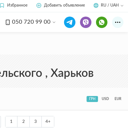
Избранное
Добавить объявление
RU / UAH
050 720 99 00
льского , Харьков
ГРН
USD
EUR
1
2
3
4+