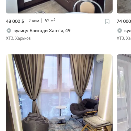
2
48 000
$
74 00
2
ком.
52
м
вулиця Бригади Хартія, 49
вул
ХТЗ, Харьков
ХТЗ, Х