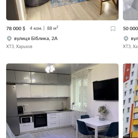
2
78 000
$
50 00
4
ком.
88
м
вулиця Біблика, 2А
ву
ХТЗ, Харьков
ХТЗ, Х