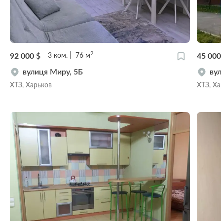
2
92 000
$
45 00
3
ком.
76
м
вулиця Миру, 5Б
ву
ХТЗ, Харьков
ХТЗ, Х