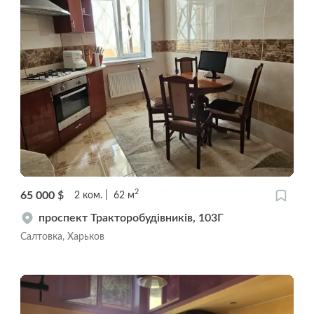
2
65 000
$
2
ком.
62
м
проспект Тракторобудівників, 103Г
Салтовка, Харьков