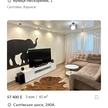
вулиця Нескорених, 1
Салтовка, Харьков
2
57 400
$
3
ком.
65
м
Салтівське шосе, 240А