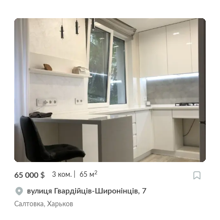
2
65 000
$
3
ком.
65
м
вулиця Гвардійців-Широнінців, 7
Салтовка, Харьков