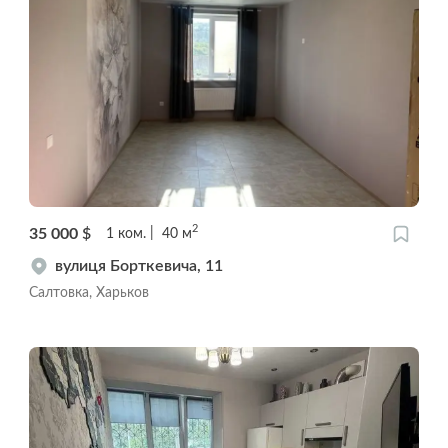
2
35 000
$
1
ком.
40
м
вулиця Борткевича, 11
Салтовка, Харьков