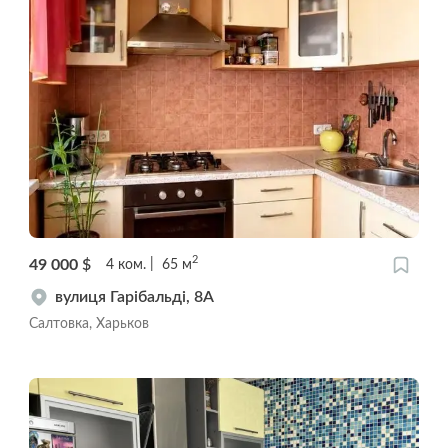
2
49 000
$
4
ком.
65
м
вулиця Гарібальді, 8А
Салтовка, Харьков