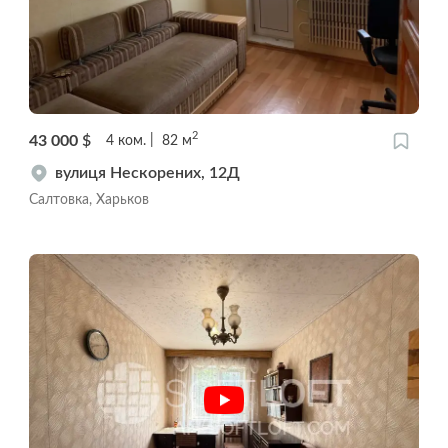
2
43 000
$
4
ком.
82
м
вулиця Нескорених, 12Д
Салтовка, Харьков