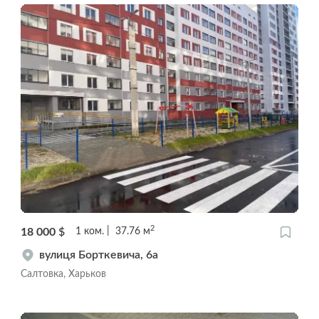
2
18 000
$
1
ком.
37.76
м
вулиця Борткевича, 6a
Салтовка, Харьков