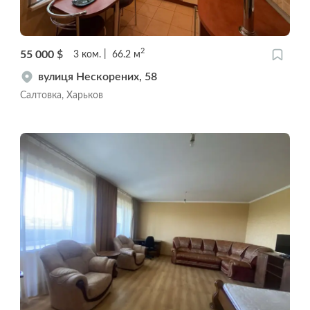
2
55 000
$
3
ком.
66.2
м
вулиця Нескорених, 58
Салтовка, Харьков