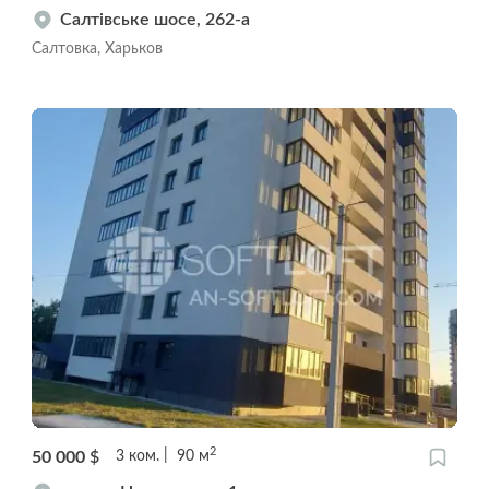
Салтівське шосе, 262-а
Салтовка, Харьков
2
50 000
$
3
ком.
90
м