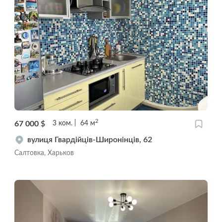
2
67 000
$
3
ком.
64
м
вулиця Гвардійців-Широнінців, 62
Салтовка, Харьков