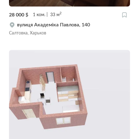
2
28 000
$
1
ком.
33
м
вулиця Академіка Павлова, 140
Салтовка, Харьков