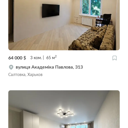
2
64 000
$
3
ком.
65
м
вулиця Академіка Павлова, 313
Салтовка, Харьков