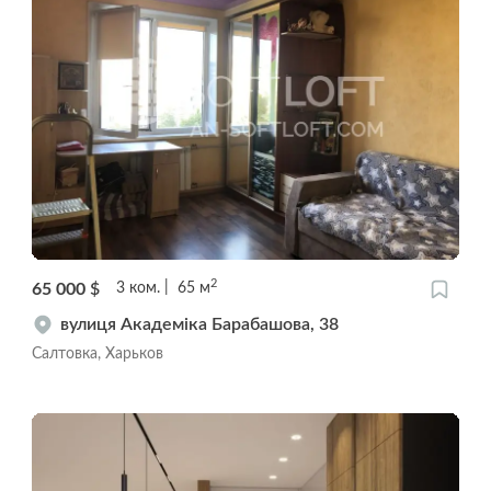
2
65 000
$
3
ком.
65
м
вулиця Академіка Барабашова, 38
Салтовка, Харьков