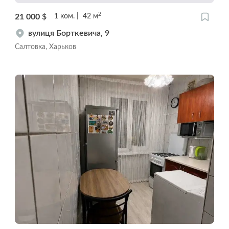
2
21 000
$
1
ком.
42
м
вулиця Борткевича, 9
Салтовка, Харьков