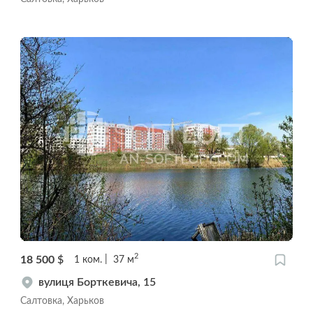
2
18 500
$
1
ком.
37
м
вулиця Борткевича, 15
Салтовка, Харьков