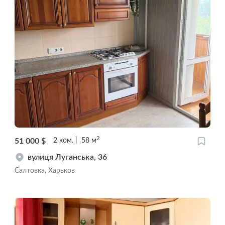
2
51 000
$
2
ком.
58
м
вулиця Луганська, 36
Салтовка, Харьков