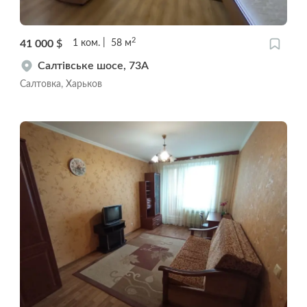
2
41 000
$
1
ком.
58
м
Салтівське шосе, 73А
Салтовка, Харьков