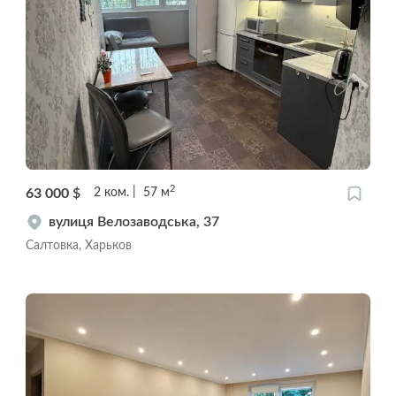
2
63 000
$
2
ком.
57
м
вулиця Велозаводська, 37
Салтовка, Харьков