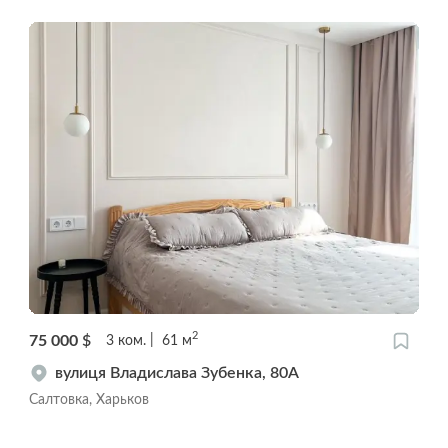
2
75 000
$
3
ком.
61
м
вулиця Владислава Зубенка, 80А
Салтовка, Харьков