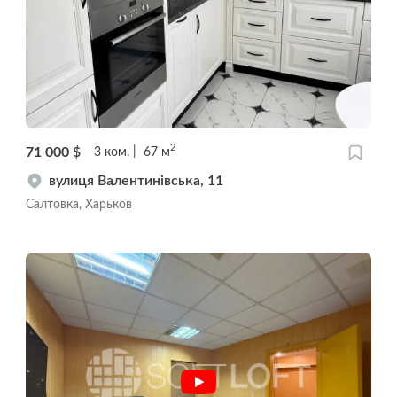
2
71 000
$
3
ком.
67
м
вулиця Валентинівська, 11
Салтовка, Харьков