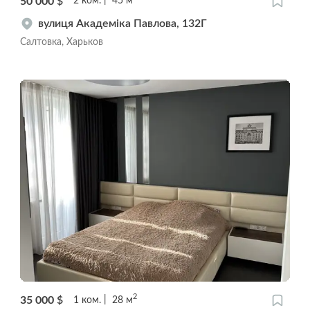
50 000
$
2
ком.
45
м
вулиця Академіка Павлова, 132Г
Салтовка, Харьков
2
35 000
$
1
ком.
28
м