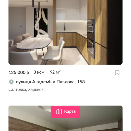
2
125 000
$
3
ком.
92
м
вулиця Академіка Павлова, 158
Салтовка, Харьков
Карта