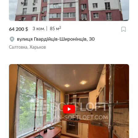
2
64 200
$
3
ком.
85
м
вулиця Гвардійців-Широнінців, 30
Салтовка, Харьков