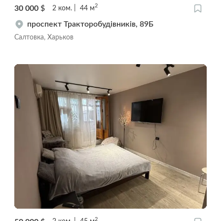
2
30 000
$
2
ком.
44
м
проспект Тракторобудівників, 89Б
Салтовка, Харьков
2