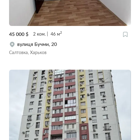
2
45 000
$
2
ком.
46
м
вулиця Бучми, 20
Салтовка, Харьков