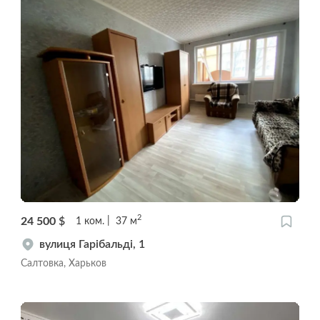
2
24 500
$
1
ком.
37
м
вулиця Гарібальді, 1
Салтовка, Харьков