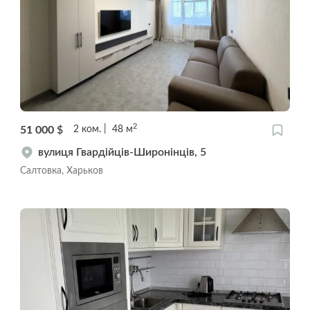
2
51 000
$
2
ком.
48
м
вулиця Гвардійців-Широнінців, 5
Салтовка, Харьков