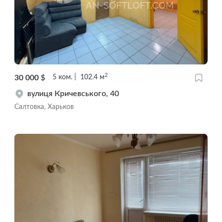
2
30 000
$
5
ком.
102.4
м
вулиця Кричевського, 40
Салтовка, Харьков