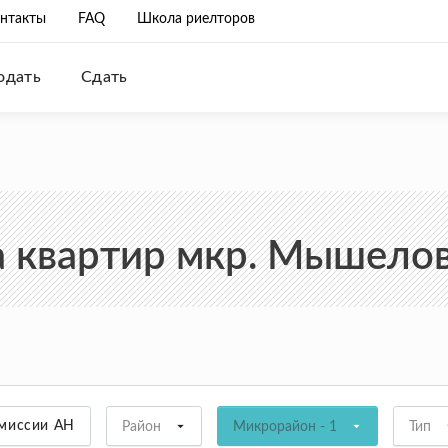
нтакты
FAQ
Школа риелторов
одать
Сдать
 квартир мкр. Мышеловк
омиссии АН
Район
Микрорайон - 1
Тип