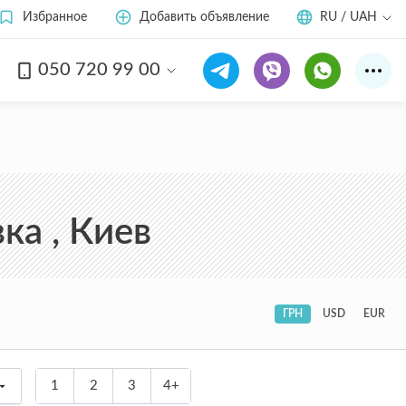
Избранное
Добавить объявление
RU / UAH
050 720 99 00
а , Киев
ГРН
USD
EUR
1
2
3
4+