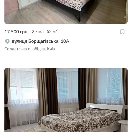
2
17 500
грн
2
кім.
52
м
вулиця Борщагівська, 10А
Солдатська слобідка, Київ