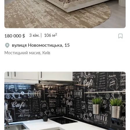
2
180 000
$
3
кім.
106
м
вулиця Новомостицька, 15
Мостицький масив, Київ