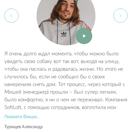
Я очень долго ждал момента, чтобы можно было
Т
увидеть свою собаку вот так вот, выходя на улицу,
в
чтобы она паслась и радовалась жизни. Но этого не
у
случилось бы, если не сообщил бы о своих
к
намерениях снять дом. Тот процесс, через который с
п
Мишей (менеджер) прошли – был супер легким,
в
было комфортно, я ни о чем не переживал. Компания
с
SoftLoft, с помощью сотрудников, воплотила мои
п
мечты в реальность.
По
Показати більше...
А
Турищев Александр