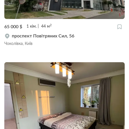
2
65 000
$
1
кім.
44
м
проспект Повітряних Сил, 56
Чоколівка, Київ