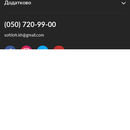
Додатково
(050) 720-99-00
softloft.kh@gmail.com
м. Харків, вул. Є. Єніна 4а оф.47
4.8 з 5
Відгуки клієнтів
Політика конфіденційності
Угода користувача