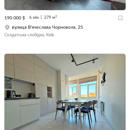
2
190 000
$
6
кім.
279
м
вулиця В'ячеслава Чорновола, 25
Солдатська слобідка, Київ