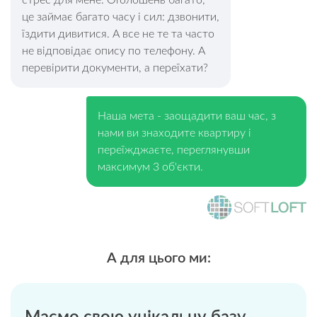
стрес для мене. Оголошень багато,
це займає багато часу і сил: дзвонити,
їздити дивитися. А все не те та часто
не відповідає опису по телефону. А
перевірити документи, а переїхати?
Наша мета - заощадити ваш час, з
нами ви знаходите квартиру і
переїжджаєте, переглянувши
максимум 3 об'єкти.
А для цього ми: