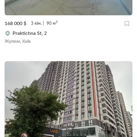
2
168 000
$
3
кім.
90
м
Praktichna St, 2
Жуляни, Київ