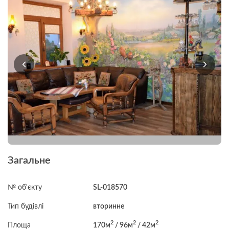
Загальне
№ об'єкту
SL-018570
Тип будівлі
вторинне
2
2
2
Площа
170м
/ 96м
/ 42м