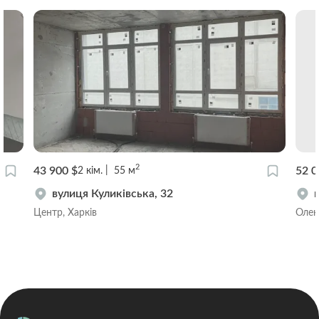
2
43 900 $
52 0
2
кім.
55
м
вулиця Куликівська, 32
Центр, Харків
Олекс