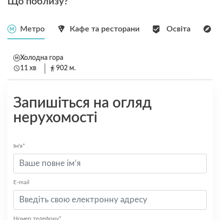
Що поблизу?
Метро
Кафе та ресторани
Освіта
Холодна гора
11 хв
902 м.
Запишіться на огляд
нерухомості
Ім'я*
E-mail
Номер телефону*