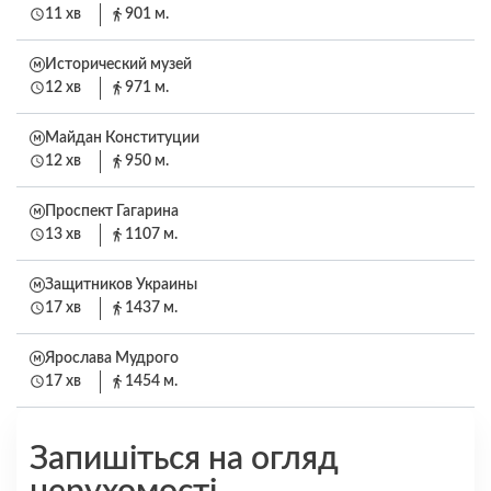
11 хв
901 м.
Исторический музей
12 хв
971 м.
Майдан Конституции
12 хв
950 м.
Проспект Гагарина
13 хв
1107 м.
Защитников Украины
17 хв
1437 м.
Ярослава Мудрого
17 хв
1454 м.
Запишіться на огляд