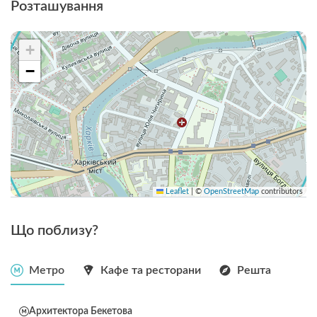
Розташування
+
−
Leaflet
|
©
OpenStreetMap
contributors
Що поблизу?
Метро
Кафе та ресторани
Решта
Архитектора Бекетова