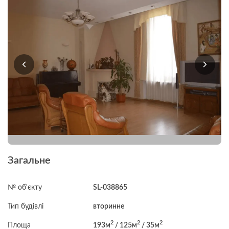
Загальне
№ об'єкту
SL-038865
Тип будівлі
вторинне
2
2
2
Площа
193м
/ 125м
/ 35м