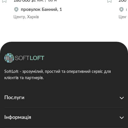
180 000 $
200 
2
кім.
88
м
провулок Банний, 1
Центр, Харків
Цент
SoftLoft - зрозумілий, простий та оперативний сервіс для
клієнтів та партнерів.
Послуги
Інформація