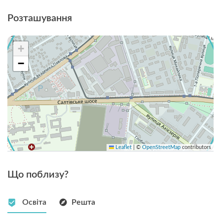
Розташування
+
−
Leaflet
|
©
OpenStreetMap
contributors
Що поблизу?
Освіта
Решта