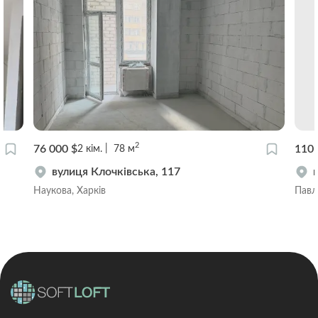
2
76 000 $
110 
2
кім.
78
м
вулиця Клочківська, 117
Наукова, Харків
Павл