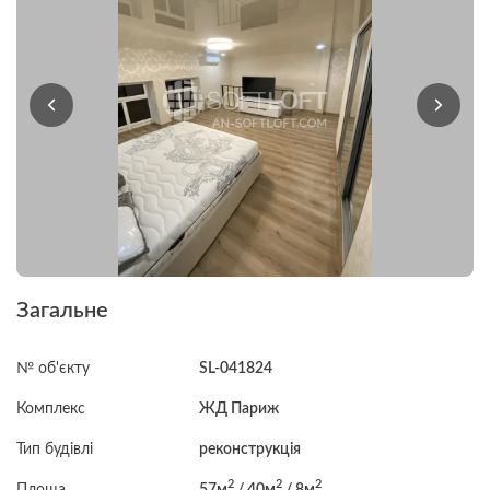
Загальне
№ об'єкту
SL-041824
Комплекс
ЖД Париж
Тип будівлі
реконструкція
2
2
2
Площа
57м
/ 40м
/ 8м