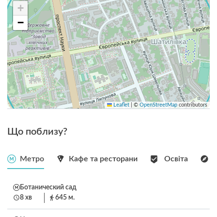
+
−
Leaflet
|
©
OpenStreetMap
contributors
Що поблизу?
Метро
Кафе та ресторани
Освіта
Ботанический сад
8 хв
645 м.