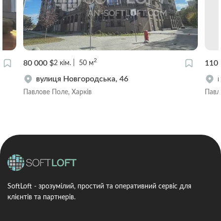
2
80 000 $
110 
2
кім.
50
м
вулиця Новгородська, 46
Павлове Поле, Харків
Павл
SoftLoft - зрозумілий, простий та оперативний сервіс для
клієнтів та партнерів.