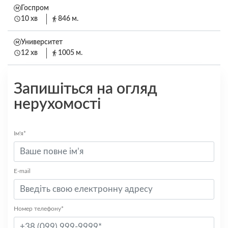
Госпром
10 хв
846 м.
Университет
12 хв
1005 м.
Запишіться на огляд
нерухомості
Ім'я*
E-mail
Номер телефону*