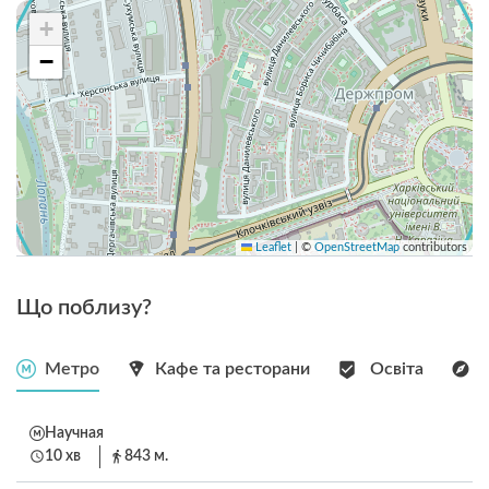
+
−
Leaflet
|
©
OpenStreetMap
contributors
Що поблизу?
Метро
Кафе та ресторани
Освіта
Научная
10 хв
843 м.