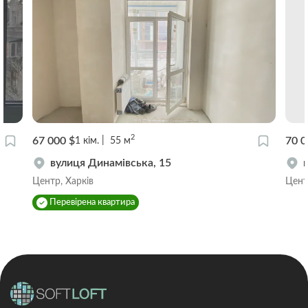
2
67 000 $
70 0
1
кім.
55
м
вулиця Динамівська, 15
Центр, Харків
Цент
Перевірена квартира