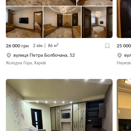
2
26 000
грн
25 00
2
кім.
86
м
вулиця Петра Болбочана, 52
ву
Холодна Гора, Харків
Наукова