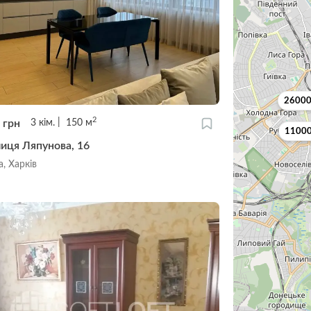
26000
2
9
грн
3
кім.
150
м
11000
лиця Ляпунова, 16
, Харків