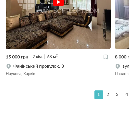
2
15 000
грн
8 000
2
кім.
68
м
Фанінський провулок, 3
ву
Наукова, Харків
Павлове
1
2
3
4