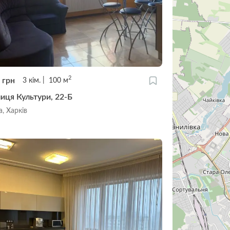
2
0
грн
3
кім.
100
м
лиця Культури, 22-Б
, Харків