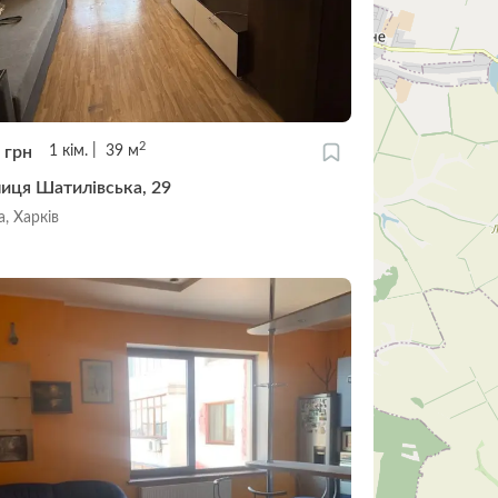
2
0
грн
1
кім.
39
м
лиця Шатилівська, 29
, Харків