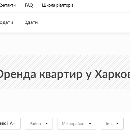
Контакти
FAQ
Школа ріелторів
одати
Здати
Оренда квартир у Харков
місії АН
Район
Мікрорайон
Тип