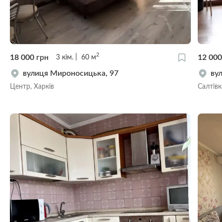
2
18 000
грн
12 00
3
кім.
60
м
вулиця Мироносицька, 97
ву
Центр, Харків
Салтівк