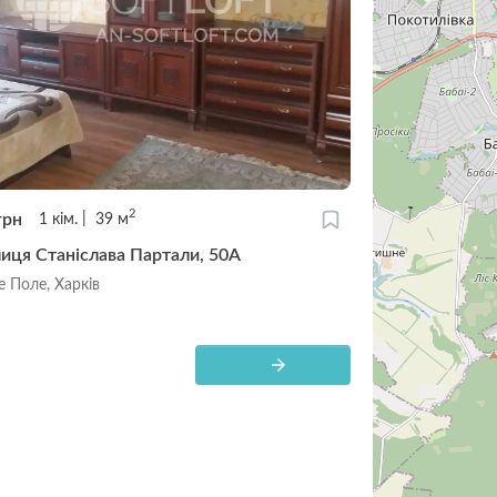
2
грн
1
кім.
39
м
лиця Станіслава Партали, 50А
 Поле, Харків