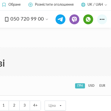
Обране
Розмістити оголошення
UK / UAH
050 720 99 00
і
ГРН
USD
EUR
1
2
3
4+
Ціна