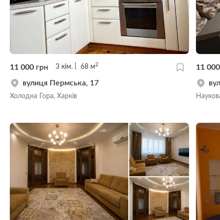
2
11 000
грн
11 00
3
кім.
68
м
вулиця Пермська, 17
ву
Холодна Гора, Харків
Наукова