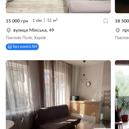
2
15 000
грн
18 50
1
кім.
51
м
вулиця Мінська, 49
пр
Павлове Поле, Харків
Павлове
Без комісії АН