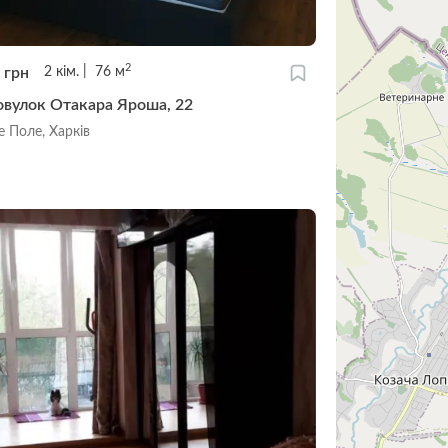
2
0
грн
2
кім.
76
м
овулок Отакара Яроша, 22
 Поле, Харків