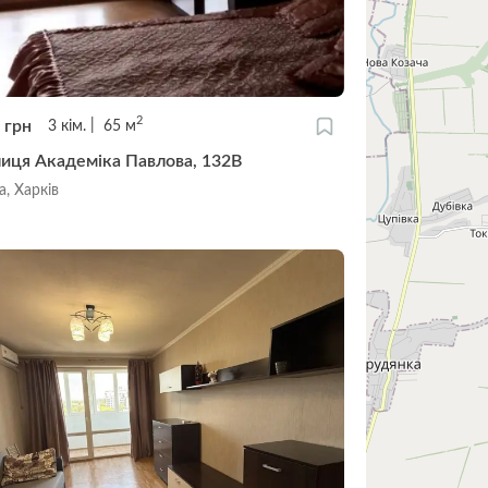
2
0
грн
3
кім.
65
м
лиця Академіка Павлова, 132В
а, Харків