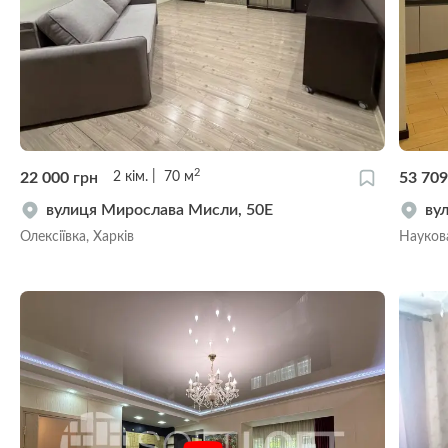
2
22 000
грн
53 70
2
кім.
70
м
вулиця Мирослава Мисли, 50Е
ву
Олексіївка, Харків
Наукова