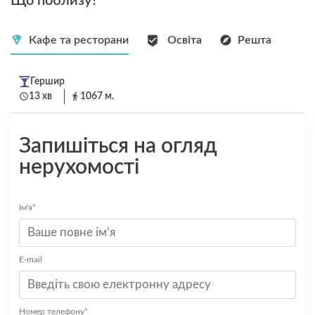
Що поблизу?
Кафе та ресторани
Освіта
Решта
Гершир
13 хв
1067 м.
Запишіться на огляд
нерухомості
Ім'я*
E-mail
Номер телефону*