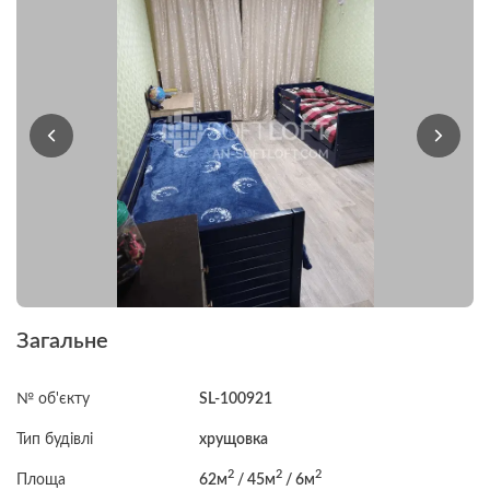
Загальне
№ об'єкту
SL-100921
Тип будівлі
хрущовка
2
2
2
Площа
62м
/ 45м
/ 6м