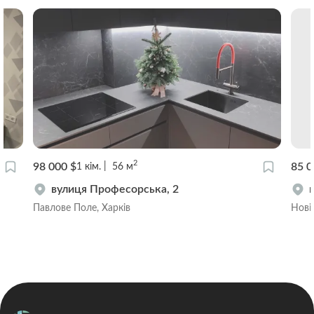
2
98 000 $
85 0
1
кім.
56
м
вулиця Професорська, 2
Павлове Поле, Харків
Нові