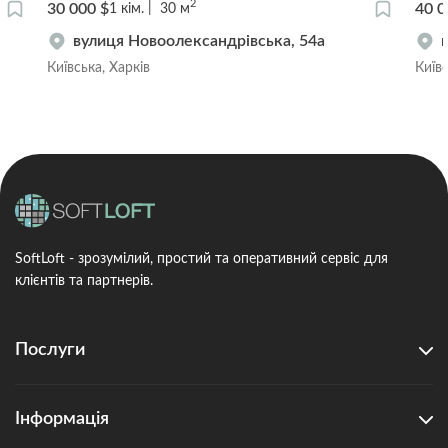
2
30 000 $
40 0
1
кім.
30
м
вулиця Новоолександрівська, 54а
Київська, Харків
Київс
SoftLoft - зрозумілий, простий та оперативний сервіс для
клієнтів та партнерів.
Послуги
Інформація