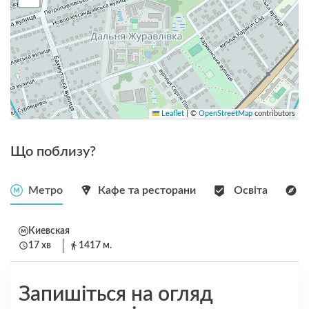
Leaflet
|
©
OpenStreetMap
contributors
Що поблизу?
Метро
Кафе та ресторани
Освіта
Киевская
17 хв
1417 м.
Запишіться на огляд