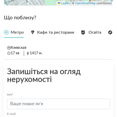
Leaflet
|
©
OpenStreetMap
contributors
Що поблизу?
Метро
Кафе та ресторани
Освіта
Киевская
17 хв
1417 м.
Запишіться на огляд
нерухомості
Ім'я*
E-mail