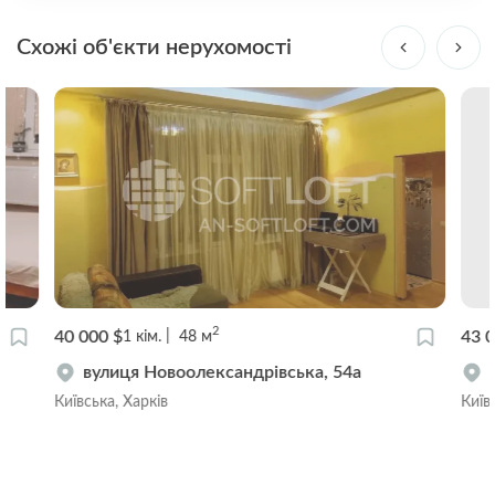
Схожі об'єкти нерухомості
2
40 000 $
43 0
1
кім.
48
м
вулиця Новоолександрівська, 54а
Київська, Харків
Київс