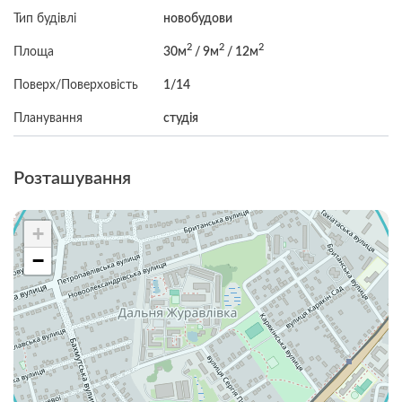
Тип будівлі
новобудови
2
2
2
Площа
30м
/ 9м
/ 12м
Поверх/Поверховість
1/14
Планування
студія
Розташування
+
−