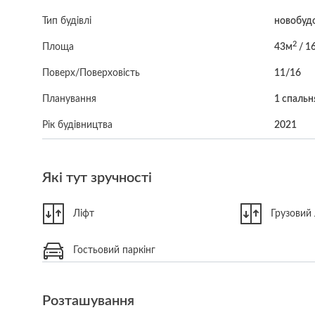
Тип будівлі
новобуд
2
Площа
43м
/ 1
Поверх/Поверховість
11/16
Планування
1 спальн
Рік будівництва
2021
Які тут зручності
Ліфт
Грузовий 
Гостьовий паркінг
Розташування