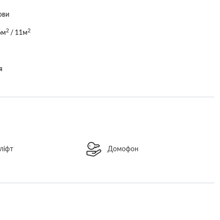
ови
2
2
6м
/ 11м
я
ліфт
Домофон