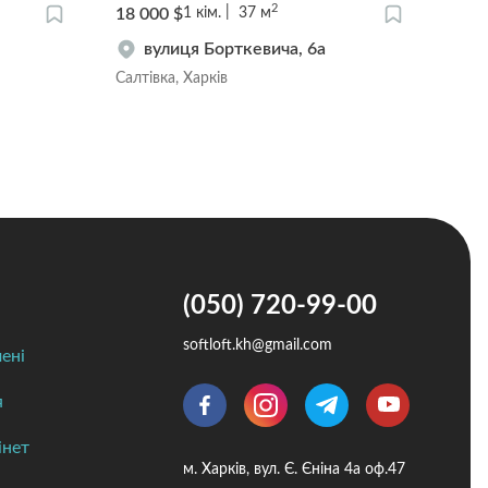
2
18 000 $
36 0
1
кім.
37
м
вулиця Борткевича, 6a
Салтівка, Харків
Салт
(050) 720-99-00
softloft.kh@gmail.com
ені
я
інет
м. Харків, вул. Є. Єніна 4а оф.47