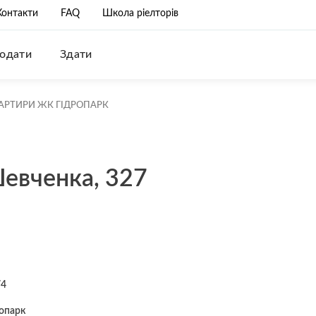
Контакти
FAQ
Школа ріелторів
одати
Здати
АРТИРИ ЖК ГІДРОПАРК
евченка, 327
74
опарк