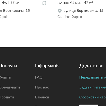
2
2
32 000 $
1
кім.
37
м
1
кім.
47
м
я Борткевича, 15
вулиця Борткевича, 15
Харків
Салтівка, Харків
Послуги
Інформація
Додатково
Купити
FAQ
Передзвоніть м
Орендувати
Про нас
Задати питанн
Продати
Вакансії
Особистий каб