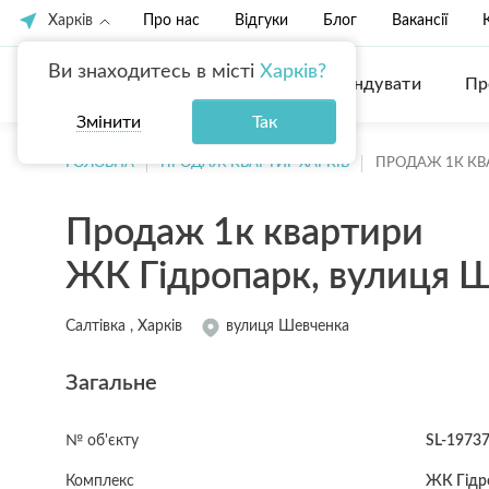
Харків
Про нас
Відгуки
Блог
Вакансії
Ви знаходитесь в місті
Харків?
Купити
Орендувати
Пр
Змінити
Так
ГОЛОВНА
ПРОДАЖ КВАРТИР ХАРКІВ
ПРОДАЖ 1К КВ
Продаж 1к квартири
ЖК Гідропарк, вулиця Ш
Салтівка , Харків
вулиця Шевченка
Загальне
№ об'єкту
SL-1973
Комплекс
ЖК Гідр