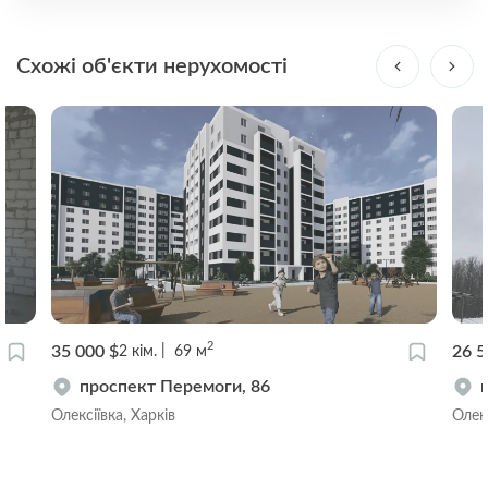
Схожі об'єкти нерухомості
2
35 000 $
26 5
2
кім.
69
м
проспект Перемоги, 86
Олексіївка, Харків
Олекс