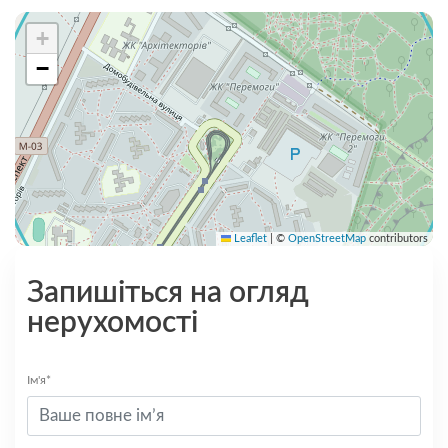
+
−
Leaflet
|
©
OpenStreetMap
contributors
Запишіться на огляд
нерухомості
Ім'я*