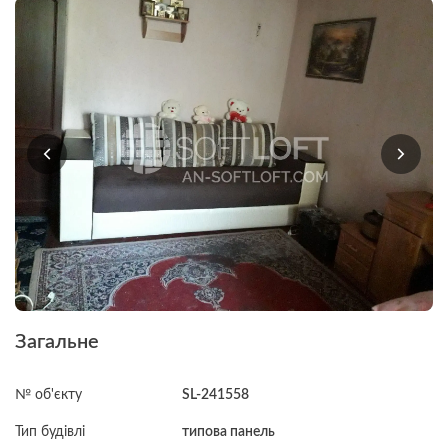
Загальне
№ об'єкту
SL-241558
Тип будівлі
типова панель