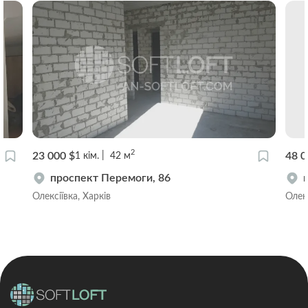
2
23 000 $
48 0
1
кім.
42
м
проспект Перемоги, 86
Олексіївка, Харків
Олекс