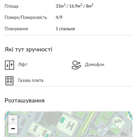
2
2
2
Площа
33м
/ 16.9м
/ 8м
Поверх/Поверховість
4/9
Планування
1 спальня
Які тут зручності
Ліфт
Домофон
Газова плита
Розташування
+
−