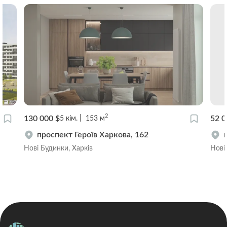
2
130 000 $
52 0
5
кім.
153
м
проспект Героїв Харкова, 162
Нові Будинки, Харків
Нові