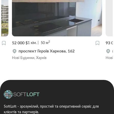
2
52 000 $
93 0
1
кім.
50
м
проспект Героїв Харкова, 162
Нові Будинки, Харків
Нові
SoftLoft - зрозумілий, простий та оперативний сервіс для
клієнтів та партнерів.