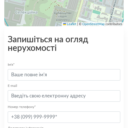
Leaflet
|
©
OpenStreetMap
contributors
Запишіться на огляд
нерухомості
Ім'я*
E-mail
Номер телефону*
Додаткова інформація