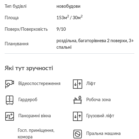
Тип будівлі
новобудови
2
2
Площа
153м
/ 30м
Поверх/Поверховість
9/10
роздільна, багаторівнева 2 поверхи, 3+
Планування
спальні
Які тут зручності
Відеоспостереження
Ліфт
Гардероб
Робоча зона
Панорамні вікна
Грузовий ліфт
Госп. приміщення,
Пральна машина
комора