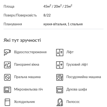
2
2
2
Площа
45м
/ 20м
/ 25м
Поверх/Поверховість
8/22
Планування
кухня-вітальня, 1 спальня
Які тут зручності
Відеоспостереження
Ліфт
Панорамні вікна
Грузовий ліфт
Пральна машина
Посудомийна машина
Мікрохвильова піч
Духова шафа
Холодильник
Пилосос