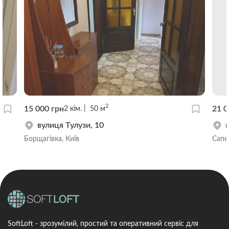
2
15 000 грн
21 0
2
кім.
50
м
вулиця Тулузи, 10
Борщагівка, Київ
Сапе
SoftLoft - зрозумілий, простий та оперативний сервіс для