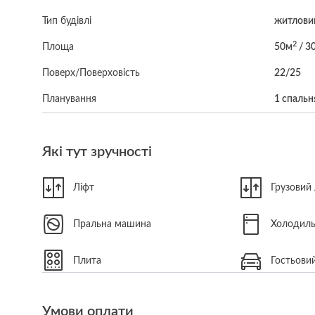
Тип будівлі
житловий
2
Площа
50м
/ 3
Поверх/Поверховість
22/25
Планування
1 спальн
Які тут зручності
Ліфт
Грузовий 
Пральна машина
Холодил
Плита
Гостьовий
Умови оплати