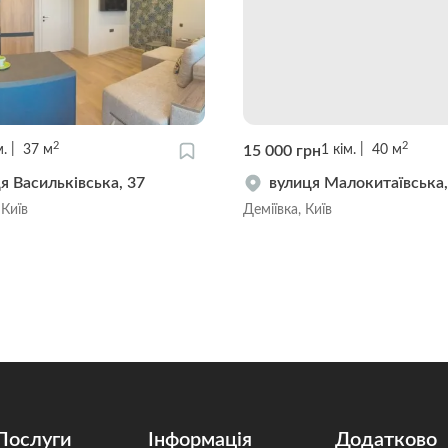
2
2
15 000 грн
м.
37
м
1
кім.
40
м
я Васильківська, 37
вулиця Малокитаївська,
 Київ
Деміївка, Київ
Послуги
Інформація
Додатково