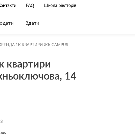
Контакти
FAQ
Школа ріелторів
одати
Здати
ОРЕНДА 1К КВАРТИРИ ЖК CAMPUS
к квартири
ньоключова, 14
13
pus