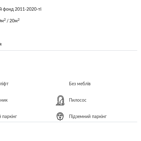
 фонд 2011-2020-ті
2
2
0м
/ 20м
я
ліфт
Без меблів
ьник
Пилосос
 паркінг
Підземний паркінг