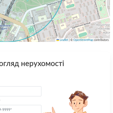
Leaflet
|
©
OpenStreetMap
contributors
 огляд нерухомості
*