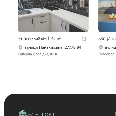
2
21 000 грн
650 $
2
кім.
45
м
1
кі
вулиця Паньківська, 27/78 84
вулиц
Саперна Слобідка, Київ
Голосієво,