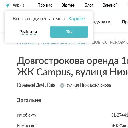
Харків
Про нас
Відгуки
Блог
Вакансії
Ви знаходитесь в місті
Харків?
Купити
Орендувати
Пр
Змінити
Так
ГОЛОВНА
ОРЕНДА КВАРТИР КИЇВ
ДОВГОСТРОКОВА 
Довгострокова оренда 1
ЖК Campus, вулиця Ниж
Караваєві Дачі , Київ
вулиця Нижньоключова
Загальне
№ об'єкту
SL-2744
Комплекс
ЖК Cam