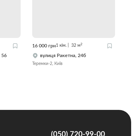
2
16 000 грн
23 
1
кім.
32
м
 56
вулиця Ракетна, 24б
Теремки-2, Київ
Тере
(050) 720-99-00