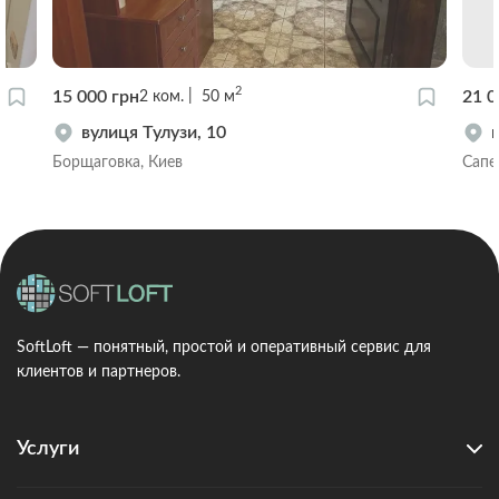
2
15 000 грн
21 0
2
ком.
50
м
вулиця Тулузи, 10
Борщаговка, Киев
Сапе
SoftLoft — понятный, простой и оперативный сервис для
клиентов и партнеров.
Услуги