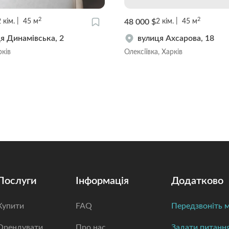
2
2
48 000 $
2
кім.
45
м
2
кім.
45
м
я Динамівська, 2
вулиця Ахсарова, 18
рків
Олексіївка, Харків
Послуги
Інформація
Додатково
Купити
FAQ
Передзвоніть м
Орендувати
Про нас
Задати питанн