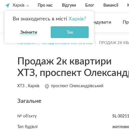
Харків
Про нас
Відгуки
Блог
Вакансії
Ви знаходитесь в місті
Харків?
Купити
Орендувати
Пр
Змінити
Так
ГОЛОВНА
ПРОДАЖ КВАРТИР ХАРКІВ
ПРОДАЖ 2К КВ
Продаж 2к квартири
ХТЗ, проспект Олександ
ХТЗ , Харків
проспект Олександрівський
Загальне
№ об'єкту
SL-3021
Тип будівлі
житловий