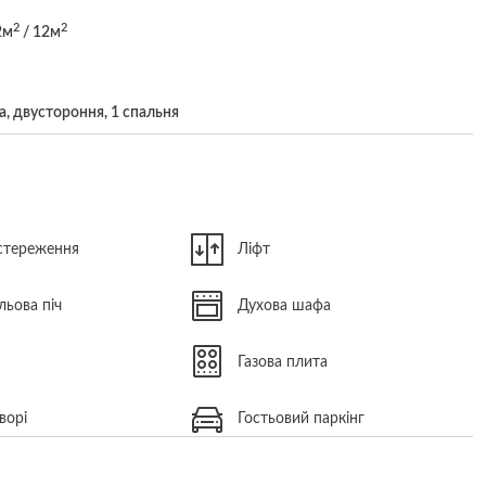
2
2
2м
/ 12м
а, двустороння, 1 спальня
стереження
Ліфт
льова піч
Духова шафа
Газова плита
ворі
Гостьовий паркінг