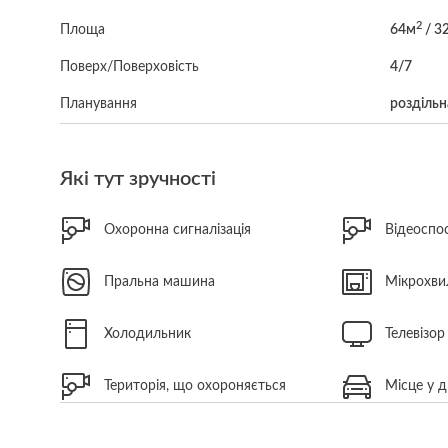
2
Площа
64м
/ 3
Поверх/Поверховість
4/7
Планування
роздільн
Які тут зручності
Охоронна сигналізація
Відеоспо
Пральна машина
Мікрохви
Холодильник
Телевізор
Територія, що охороняється
Місце у д