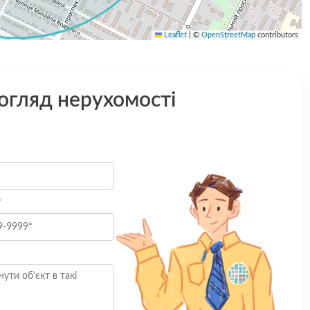
Leaflet
|
©
OpenStreetMap
contributors
 огляд нерухомості
*