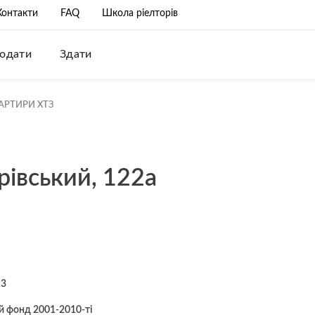
Контакти
FAQ
Школа ріелторів
одати
Здати
АРТИРИ ХТЗ
рівський, 122а
13
 фонд 2001-2010-ті