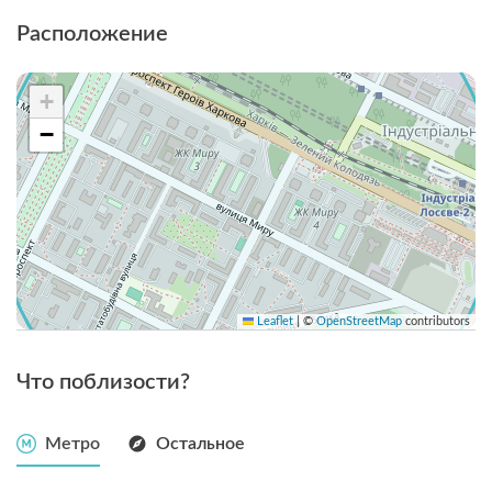
Расположение
+
−
Leaflet
|
©
OpenStreetMap
contributors
Что поблизости?
Метро
Остальное