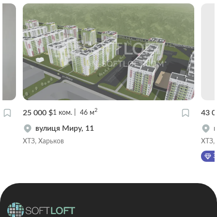
2
25 000 $
43 0
1
ком.
46
м
вулиця Миру, 11
ХТЗ, Харьков
ХТЗ,
Э