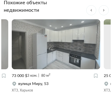
Похожие объекты
недвижимости
2
73 000 $
25 0
3
ком.
80
м
вулиця Миру, 53
ХТЗ, Харьков
ХТЗ,