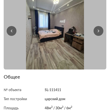
Общее
№ объекта
SL-111411
Тип постройки
царский дом
2
2
2
Площадь
48м
/ 30м
/ 6м