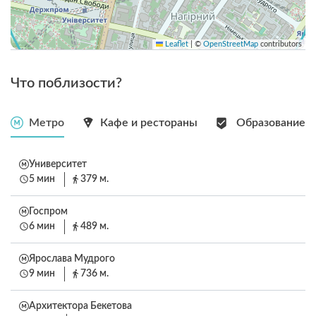
Leaflet
|
©
OpenStreetMap
contributors
Что поблизости?
Метро
Кафе и рестораны
Образование
Университет
5 мин
379 м.
Госпром
6 мин
489 м.
Ярослава Мудрого
9 мин
736 м.
Архитектора Бекетова