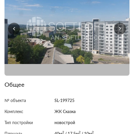
Общее
№ объекта
SL-199725
Комплекс
ЖК Сказка
Тип постройки
новострой
2
2
2
Площадь
40м
/ 17.5м
/ 10м