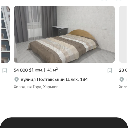
2
54 000 $
23 0
1
ком.
41
м
вулиця Полтавський Шлях, 184
Холодная Гора, Харьков
Холо