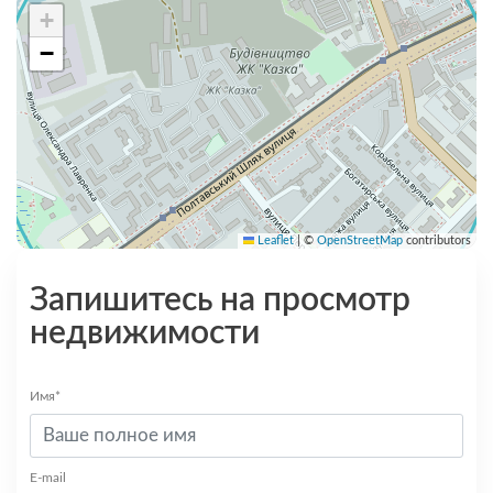
+
−
Leaflet
|
©
OpenStreetMap
contributors
Запишитесь на просмотр
недвижимости
Имя*
E-mail