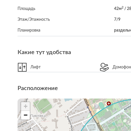
2
Площадь
42м
/ 2
Этаж/Этажность
7/9
Планировка
раздельн
Какие тут удобства
Лифт
Домофо
Расположение
+
−