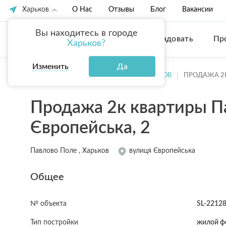
Харьков
О Нас
Отзывы
Блог
Вакансии
Вы находитесь в городе
Купить
Арендовать
Пр
Харьков?
Изменить
Да
ГЛАВНАЯ
ПРОДАЖА КВАРТИР ХАРЬКОВ
ПРОДАЖА 2
Продажа 2к квартиры П
Європейська, 2
Павлово Поле , Харьков
вулиця Європейська
Общее
№ объекта
SL-2212
Тип постройки
жилой ф