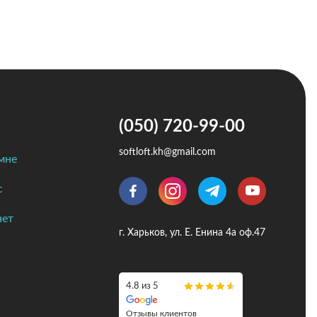
(050) 720-99-00
softloft.kh@gmail.com
мне
с
нет
г. Харьков, ул. Е. Енина 4а оф.47
4.8 из 5
Отзывы клиентов