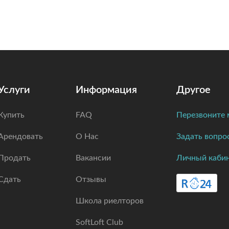
Услуги
Информация
Другое
Купить
FAQ
Перезвоните 
Арендовать
О Нас
Задать вопро
Продать
Вакансии
Личный каби
Сдать
Отзывы
Школа риелторов
SoftLoft Club