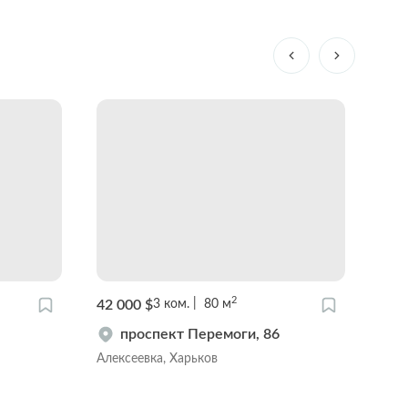
2
42 000 $
48 0
3
ком.
80
м
проспект Перемоги, 86
Алексеевка, Харьков
Цент