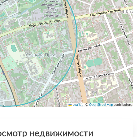
Leaflet
|
©
OpenStreetMap
contributors
осмотр недвижимости