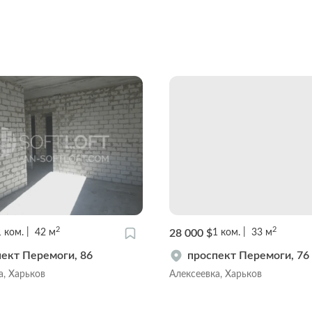
2
2
28 000 $
1
ком.
42
м
1
ком.
33
м
ект Перемоги, 86
проспект Перемоги, 76
а, Харьков
Алексеевка, Харьков