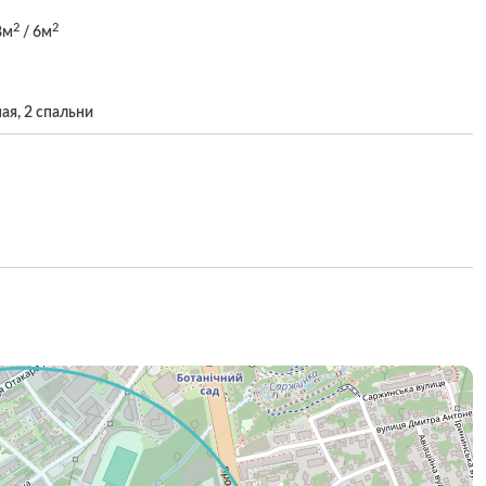
2
2
8м
/ 6м
ая, 2 спальни
н