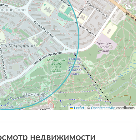
Leaflet
|
©
OpenStreetMap
contributors
осмотр недвижимости