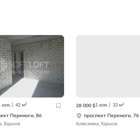
2
2
28 000 $
1
ком.
42
м
1
ком.
33
м
ект Перемоги, 86
проспект Перемоги, 76
а, Харьков
Алексеевка, Харьков