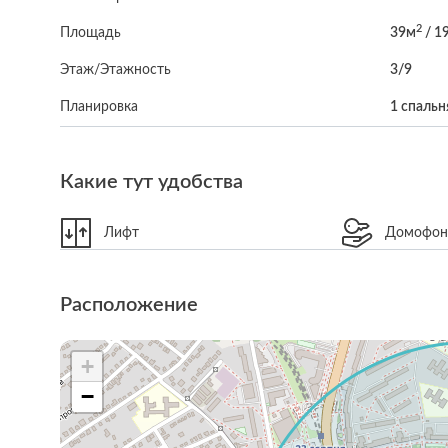
2
Площадь
39м
/ 1
Этаж/Этажность
3/9
Планировка
1 спальн
Какие тут удобства
Лифт
Домофо
Расположение
+
−