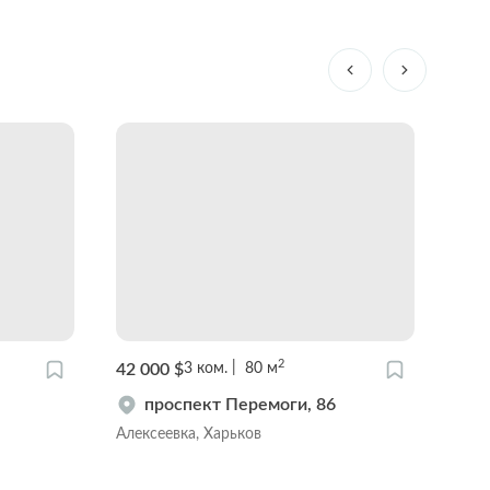
2
42 000 $
48 0
3
ком.
80
м
проспект Перемоги, 86
Алексеевка, Харьков
Цент