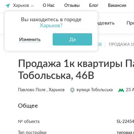
Харьков
О Нас
Отзывы
Блог
Вакансии
Вы находитесь в городе
Купить
Арендовать
Пр
Харьков?
Изменить
Да
ГЛАВНАЯ
ПРОДАЖА КВАРТИР ХАРЬКОВ
ПРОДАЖА 1
Продажа 1к квартиры П
Тобольська, 46В
Павлово Поле , Харьков
вулиця Тобольська
23 
Общее
№ объекта
SL-2245
Тип постройки
типовая 