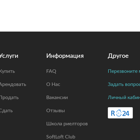
Услуги
Информация
Другое
Купить
FAQ
Перезвоните 
Арендовать
О Нас
Задать вопро
Продать
Вакансии
Личный каби
Сдать
Отзывы
Школа риелторов
SoftLoft Club