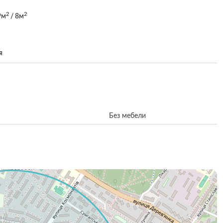
2
2
9м
/ 8м
я
н
Без мебели