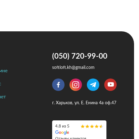
(050) 720-99-00
softloft.kh@gmail.com
мне
с
нет
г. Харьков, ул. Е. Енина 4а оф.47
4.8 из 5
Отзывы клиентов