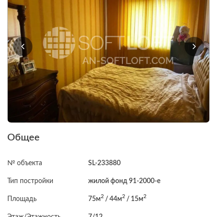
Общее
№ объекта
SL-233880
Тип постройки
жилой фонд 91-2000-е
2
2
2
Площадь
75м
/ 44м
/ 15м
Этаж/Этажность
7/12