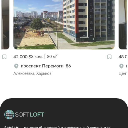
2
42 000 $
48 0
3
ком.
80
м
проспект Перемоги, 86
Алексеевка, Харьков
Цент