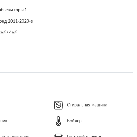
бьевы горы 1
онд 2011-2020-е
2
2
2м
/ 4м
н
Стиральная машина
ьник
Бойлер
ая территория
Гостевой паркинг