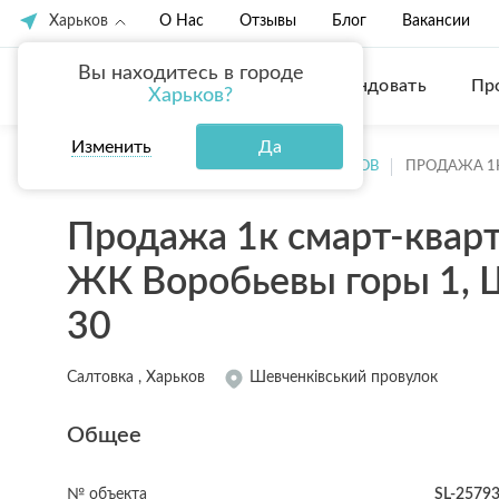
Харьков
О Нас
Отзывы
Блог
Вакансии
Вы находитесь в городе
Купить
Арендовать
Пр
Харьков?
Изменить
Да
ГЛАВНАЯ
ПРОДАЖА КВАРТИР ХАРЬКОВ
ПРОДАЖА 1К
Продажа 1к смарт-квар
ЖК Воробьевы горы 1, Ш
30
Салтовка , Харьков
Шевченківський провулок
Общее
№ объекта
SL-2579