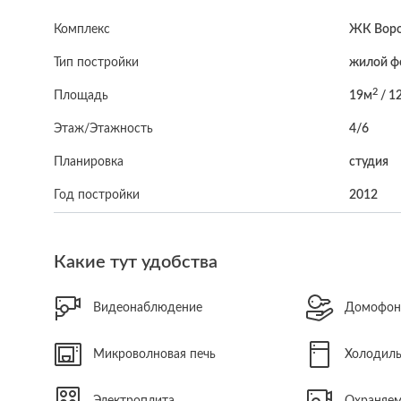
Комплекс
ЖК Воро
Тип постройки
жилой ф
2
Площадь
19м
/ 1
Этаж/Этажность
4/6
Планировка
студия
Год постройки
2012
Какие тут удобства
Видеонаблюдение
Домофо
Микроволновая печь
Холодил
Электроплита
Охраняем