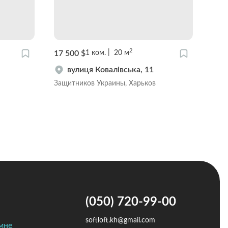
2
17 500 $
17 9
1
ком.
20
м
вулиця Ковалівська, 11
Защитников Украины, Харьков
Защи
(050) 720-99-00
softloft.kh@gmail.com
мне