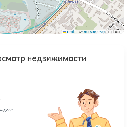
Leaflet
|
©
OpenStreetMap
contributors
осмотр недвижимости
*