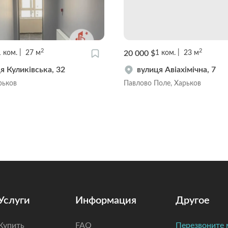
2
2
20 000 $
1
ком.
27
м
1
ком.
23
м
я Куликівська, 32
вулиця Авіахімічна, 7
рьков
Павлово Поле, Харьков
Услуги
Информация
Другое
Купить
FAQ
Перезвоните 