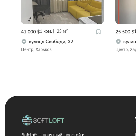
2
41 000 $
25 500 $
1
ком.
23
м
вулиця Свободи, 32
вулиц
Центр, Харьков
Центр, Ха
SoftLoft — понятный, простой и