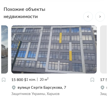
Похожие объекты
недвижимости
2
15 800 $
17 5
1
ком.
20
м
вулиця Сергія Барсукова, 7
Защитников Украины, Харьков
Защи