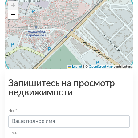
+
−
Leaflet
|
©
OpenStreetMap
contributors
Запишитесь на просмотр
недвижимости
Имя*
E-mail