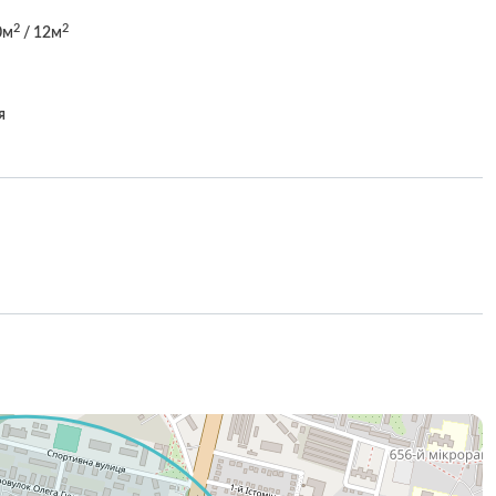
2
2
0м
/ 12м
я
н