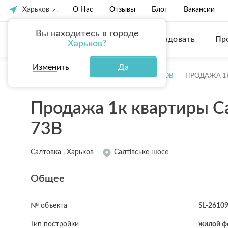
Харьков
О Нас
Отзывы
Блог
Вакансии
Вы находитесь в городе
Купить
Арендовать
Пр
Харьков?
Изменить
Да
ГЛАВНАЯ
ПРОДАЖА КВАРТИР ХАРЬКОВ
ПРОДАЖА 1
Продажа 1к квартиры Са
73В
Салтовка , Харьков
Салтівське шосе
Общее
№ объекта
SL-2610
Тип постройки
жилой ф