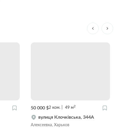
2
50 000 $
62 0
2
ком.
49
м
вулиця Клочківська, 344А
Алексеевка, Харьков
Цент