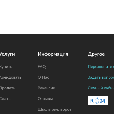
Услуги
Информация
Другое
Купить
FAQ
Перезвоните 
Арендовать
О Нас
Задать вопро
Продать
Вакансии
Личный каби
Сдать
Отзывы
Школа риелторов