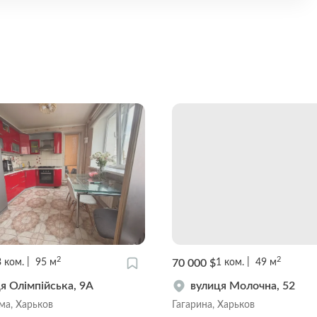
2
2
70 000 $
3
ком.
95
м
1
ком.
49
м
я Олімпійська, 9А
вулиця Молочна, 52
а, Харьков
Гагарина, Харьков