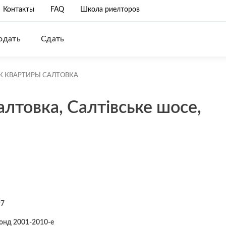
Контакты
FAQ
Школа риелторов
одать
Сдать
К КВАРТИРЫ САЛТОВКА
лтовка, Салтівське шосе,
97
онд 2001-2010-е