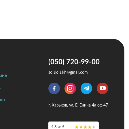
(050) 720-99-00
softloft.kh@gmail.com
мне
с
нет
г. Харьков, ул. Е. Енина 4а оф.47
4.8 из 5