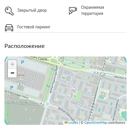
Охраняемая
Закрытый двор
территория
Гостевой паркинг
Расположение
+
−
Leaflet
|
©
OpenStreetMap
contributors