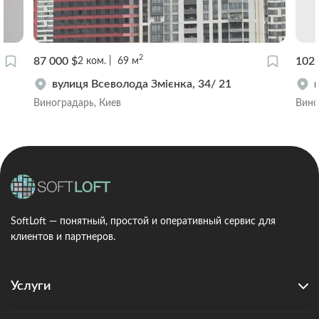
2
87 000 $
102 
2
ком.
69
м
вулиця Всеволода Змієнка, 34/ 21
Виноградарь, Киев
Вино
SoftLoft — понятный, простой и оперативный сервис для
клиентов и партнеров.
Услуги