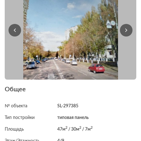
Общее
№ объекта
SL-297385
Тип постройки
типовая панель
2
2
2
Площадь
47м
/ 30м
/ 7м
Этаж/Этажность
4/9