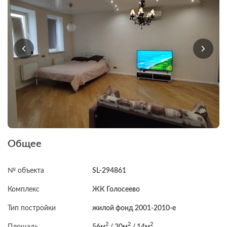
Общее
№ объекта
SL-294861
Комплекс
ЖК Голосеево
Тип постройки
жилой фонд 2001-2010-е
2
2
2
Площадь
56м
/ 20м
/ 14м