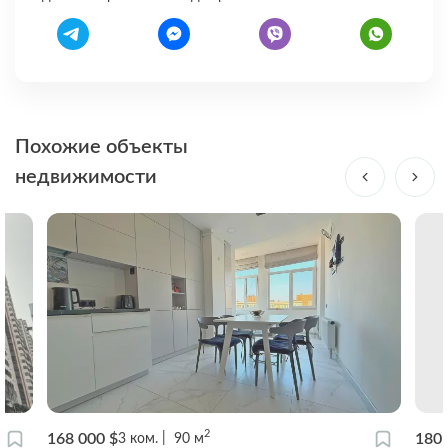
Похожие объекты
недвижимости
2
168 000 $
180 
3
ком.
90
м