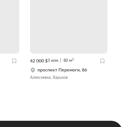
2
42 000 $
48 0
3
ком.
80
м
проспект Перемоги, 86
Алексеевка, Харьков
Цент