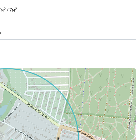
2
2
7м
/ 7м
я