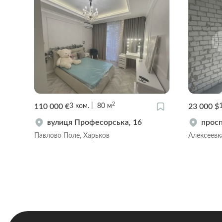
2
110 000 €
23 000 $
3
ком.
80
м
вулиця Професорська, 16
просп
Павлово Поле, Харьков
Алексеевк