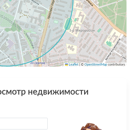
Leaflet
|
©
OpenStreetMap
contributors
осмотр недвижимости