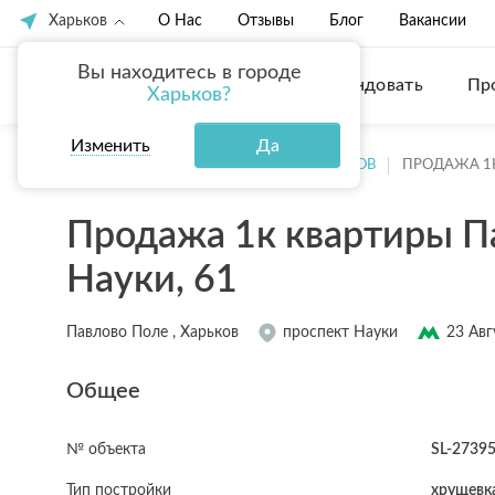
Харьков
О Нас
Отзывы
Блог
Вакансии
Вы находитесь в городе
Купить
Арендовать
Пр
Харьков?
Изменить
Да
ГЛАВНАЯ
ПРОДАЖА КВАРТИР ХАРЬКОВ
ПРОДАЖА 1
Продажа 1к квартиры П
Науки, 61
Павлово Поле , Харьков
проспект Науки
23 Авг
Общее
№ объекта
SL-2739
Тип постройки
хрущевк