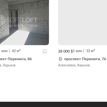
2
2
28 000 $
1
ком.
42
м
1
ком.
33
м
ект Перемоги, 86
проспект Перемоги, 76
а, Харьков
Алексеевка, Харьков