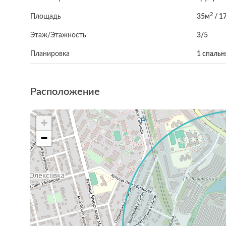
2
Площадь
35м
/ 1
Этаж/Этажность
3/5
Планировка
1 спальн
Расположение
+
−