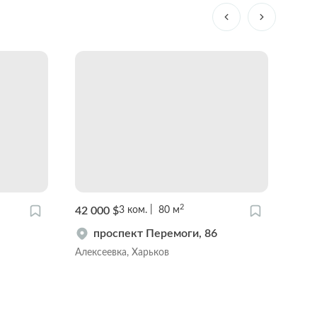
2
42 000 $
48 0
3
ком.
80
м
проспект Перемоги, 86
Алексеевка, Харьков
Цент