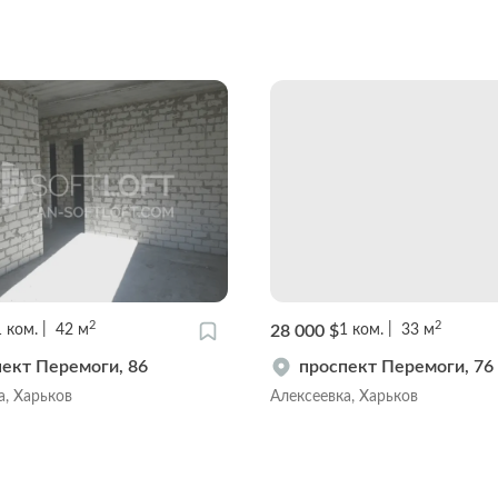
2
2
28 000 $
1
ком.
42
м
1
ком.
33
м
ект Перемоги, 86
проспект Перемоги, 76
а, Харьков
Алексеевка, Харьков