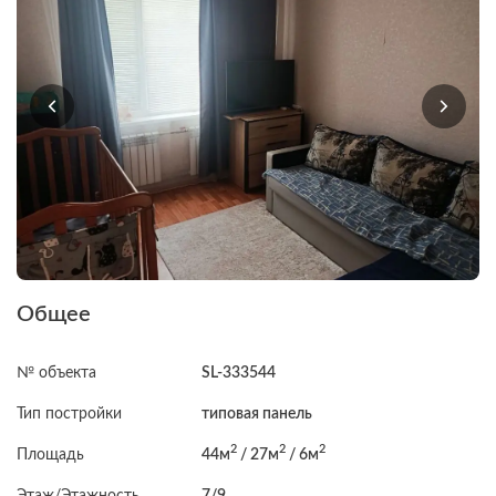
Общее
№ объекта
SL-333544
Тип постройки
типовая панель
2
2
2
Площадь
44м
/ 27м
/ 6м
Этаж/Этажность
7/9