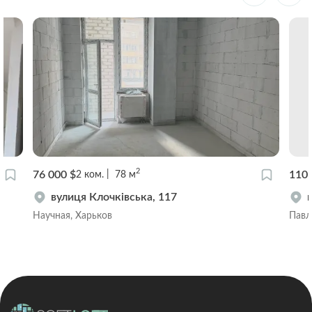
2
76 000 $
110 
2
ком.
78
м
вулиця Клочківська, 117
Научная, Харьков
Павл