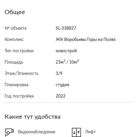
мебель и техника: холодильник, стиральная машина, бойлер,
духовой шкаф, кондиционер, электроплита. Совмещенный
Общее
санузел с душевой.
Дом кирпичный, в жилом фонде 2011–2020-х. Есть
автономное отопление, лифт, видеонаблюдение, наземный и
№ объекта
SL-338827
гостевой паркинг. В доме есть рабочая зона — удобно, если
Комплекс
ЖК Воробьевы Горы на Полях
работаете из дома.
Рядом — метро «Ботанический Сад» и «Научная». Если хотите
Тип постройки
новострой
посмотреть — напишите, договоримся об удобном времени.
2
2
Площадь
23м
/ 10м
Этаж/Этажность
3/9
Планировка
студия
Год постройки
2022
Какие тут удобства
Видеонаблюдение
Лифт