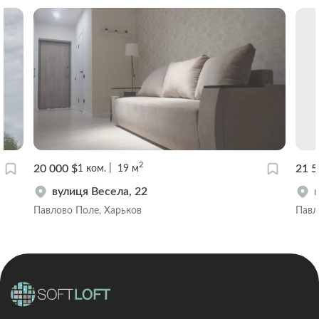
2
20 000 $
21 5
1
ком.
19
м
вулиця Весела, 22
Павлово Поле, Харьков
Павл