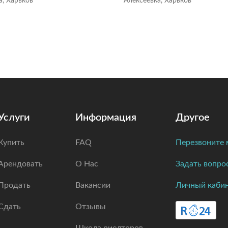
а, Харьков
Алексеевка, Харьков
Услуги
Информация
Другое
Купить
FAQ
Перезвоните 
Арендовать
О Нас
Задать вопро
Продать
Вакансии
Личный каби
Сдать
Отзывы
Школа риелторов