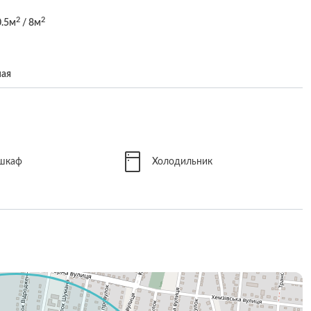
2
2
0.5м
/ 8м
ная
 шкаф
Холодильник