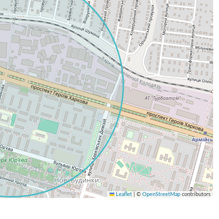
Leaflet
|
©
OpenStreetMap
contributors