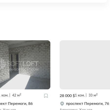
2
2
28 000 $
1
ком.
42
м
1
ком.
33
м
ект Перемоги, 86
проспект Перемоги, 76