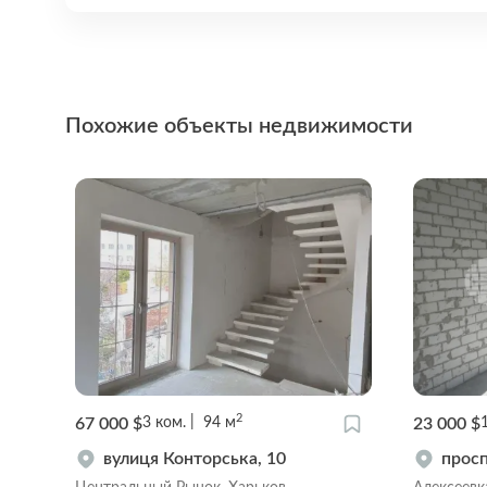
Похожие объекты недвижимости
2
67 000 $
23 000 $
3
ком.
94
м
вулиця Конторська, 10
просп