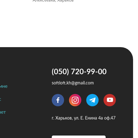
Алексеевка, Харьков
Цент
(050) 720-99-00
softloft.kh@gmail.com
мне
с
нет
г. Харьков, ул. Е. Енина 4а оф.47