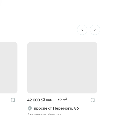
2
42 000 $
48 0
3
ком.
80
м
проспект Перемоги, 86