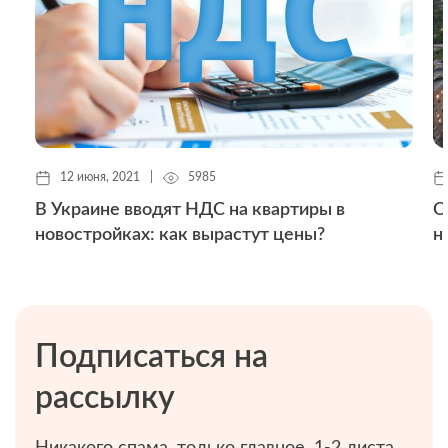
12 июня, 2021
|
5985
В Украине вводят НДС на квартиры в
О
новостройках: как вырастут цены?
н
Подписаться на
рассылку
Никакого спама, только главное. 1-2 листа