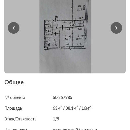
Общее
№ объекта
SL-257985
2
2
2
Площадь
63м
/ 38.1м
/ 16м
Этаж/Этажность
1/9
Планировка
раздельная, 3+ спальни