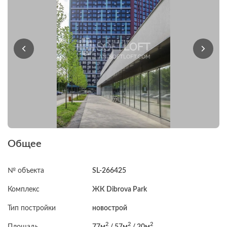
Общее
№ объекта
SL-266425
Комплекс
ЖК Dibrova Park
Тип постройки
новострой
2
2
2
Площадь
77м
/ 57м
/ 20м