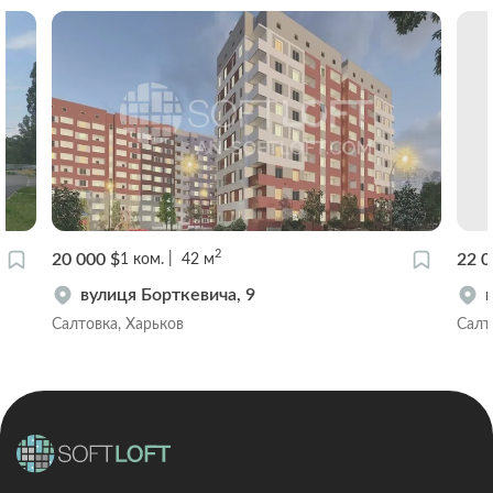
2
20 000 $
22 0
1
ком.
42
м
вулиця Борткевича, 9
Салтовка, Харьков
Салт