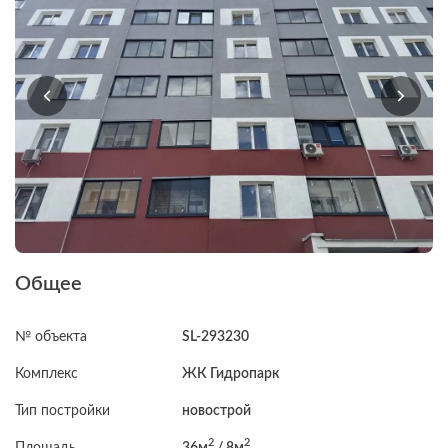
Общее
№ объекта
SL-293230
Комплекс
ЖК Гидропарк
Тип постройки
новострой
2
2
Площадь
36м
/ 8м