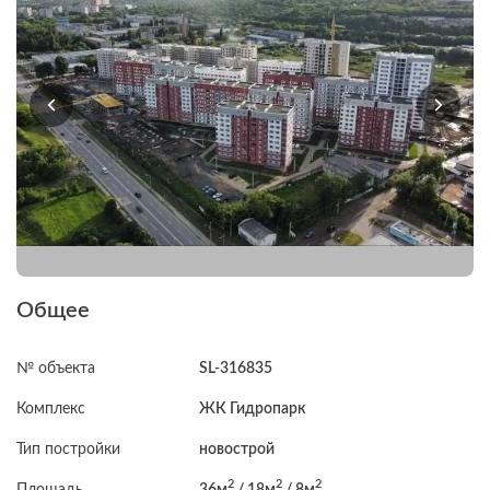
Общее
№ объекта
SL-316835
Комплекс
ЖК Гидропарк
Тип постройки
новострой
2
2
2
Площадь
36м
/ 18м
/ 8м