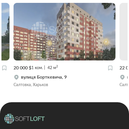
2
20 000 $
22 0
1
ком.
42
м
вулиця Борткевича, 9
Салтовка, Харьков
Салт