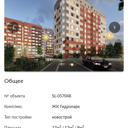
Общее
№ объекта
SL-057048
Комплекс
ЖК Гидропарк
Тип постройки
новострой
2
2
2
Площадь
37м
/ 17м
/ 8м