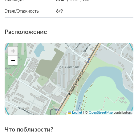
Этаж/Этажность
6/9
Расположение
+
−
Leaflet
|
©
OpenStreetMap
contributors
Что поблизости?