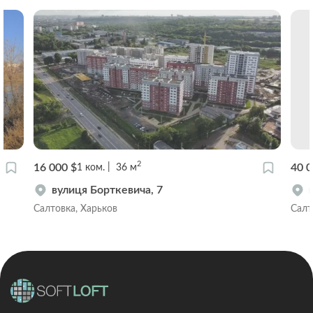
2
16 000 $
40 0
1
ком.
36
м
вулиця Борткевича, 7
Салтовка, Харьков
Салт