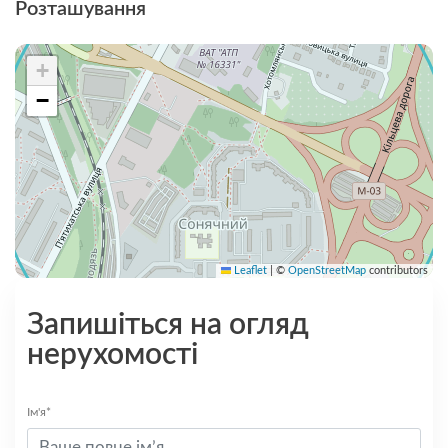
Розташування
+
−
Leaflet
|
©
OpenStreetMap
contributors
Запишіться на огляд
нерухомості
Ім'я*