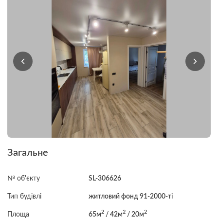
Загальне
№ об'єкту
SL-306626
Тип будівлі
житловий фонд 91-2000-ті
2
2
2
Площа
65м
/ 42м
/ 20м